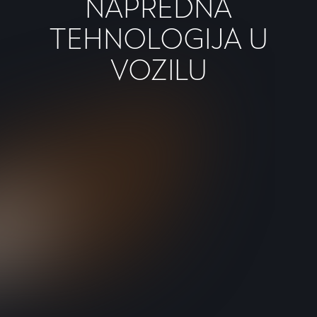
NAPREDNA
TEHNOLOGIJA U
VOZILU
CAR2X
komunikacija
Ostanite povezani uz tehnologiju CAR2X koja
komunicira s drugim vozilima i infrastrukturom kako bi
povećala sigurnost na cesti i učinkovitost prometa.