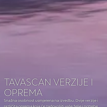
TAVASCAN VERZIJE I
OPREMA
Snažna osobnost usmjerena na izvedbu. Dvije verzije i
različita oprema koja će zadovoljiti vaše želje i potrebe.