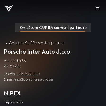
Ovlašteni CUPRA servisni partneri
CUPR
Ovlašteni CUPRA servisni partner: 
Porsche Inter Auto d.o.o.
Mali Kiseljak 6A
71210 Ilidža
Telefon:
+387 33 771 200
E-mail:
info@porschesarajevo.ba
NIPEX
Ljepunice bb