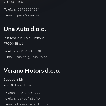
75000 Tuzla
Telefon:
+387 35 384 384
E-mail:
nipex@nipex.ba
Una Auto d.o.o.
Put Armije BiH b.b. - Pritoka
77000 Bihać
Telefon:
+387 37 350 008
E-mail:
unaauto@unaauto.ba
Verano Motors d.o.o.
Subotička bb
78000 Banja Luka
Telefon:
+387 51 380 444
Telefon:
+387 51 493 740
E-mail:
info@verano-bih.com