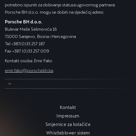
potrebno ispuniti za dobivanje statusa ugovornog partnera
Porsche BH d.o.o. mogu se dobiti na sljedećoj adresi:
Porsche BH d.o.o.
Bulevar Meše Selimovića 16
71000 Sarajevo, Bosna i Hercegovina
Tel +387(0)33 257 187
Fax +387 (0)33 257 009
Kontakt osoba: Emir Fako
emir.fako@porschebh.ba
Kontakt
Impressum
Smjernice za kolačiće
Whistleblower sistem