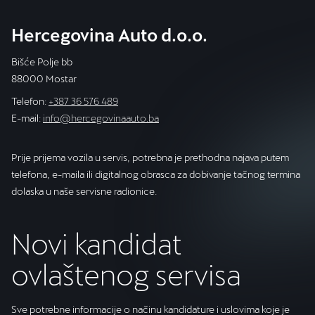
Hercegovina Auto d.o.o.
Bišće Polje bb
88000 Mostar
Telefon:
+387 36 576 489
E-mail:
info@hercegovinaauto.ba
Prije prijema vozila u servis, potrebna je prethodna najava putem
telefona, e-maila ili digitalnog obrasca za dobivanje tačnog termina
dolaska u naše servisne radionice.
Novi kandidat
ovlaštenog servisa
Sve potrebne informacije o načinu kandidature i uslovima koje je